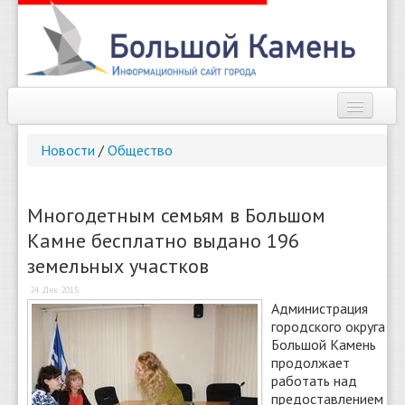
Наш город
Новости
/
Общество
Афиша
Новости
Многодетным семьям в Большом
Камне бесплатно выдано 196
Справочник
земельных участков
Погода
24 Дек 2015
Администрация
О сайте
городского округа
Большой Камень
Найти
продолжает
работать над
предоставлением