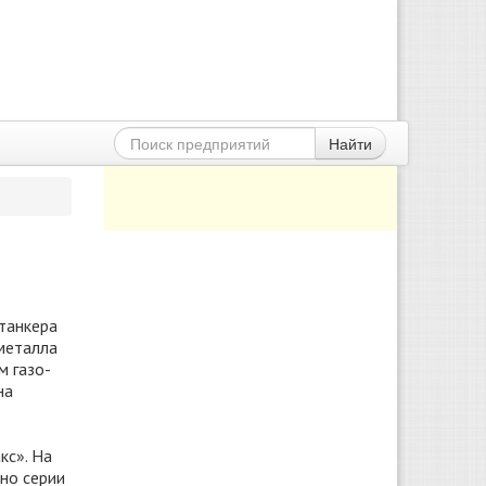
Найти
танкера
 металла
м газо-
на
кс». На
но серии