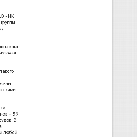
АО «НК
 группы
ку
тоннажные
включая
 такого
еским
ысокими
нта
онов – 59
судов. В
а
ки любой