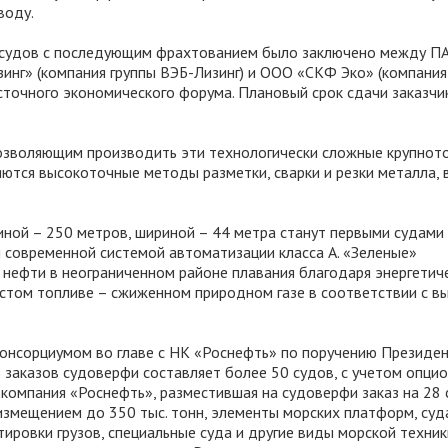
воду.
х судов с последующим фрахтованием было заключено между П
инг» (компания группы ВЭБ-Лизинг) и ООО «СКФ Эко» (компания
сточного экономического форума. Плановый срок сдачи заказчи
озволяющим производить эти технологически сложные крупно
яются высокоточные методы разметки, сварки и резки металла, 
иной – 250 метров, шириной – 44 метра станут первыми судами
й современной системой автоматизации класса A. «Зеленые»
нефти в неограниченном районе плавания благодаря энергетич
истом топливе – сжиженном природном газе в соответствии с в
консорциумом во главе с НК «Роснефть» по поручению Президе
ь заказов судоверфи составляет более 50 судов, с учетом опци
 компания «Роснефть», разместившая на судоверфи заказ на 28 
змещением до 350 тыс. тонн, элементы морских платформ, суд
тировки грузов, специальные суда и другие виды морской техни