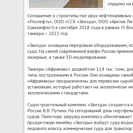
спущено на 
Соглашение о строительстве двух нефтеналивны
«Роснефть», ООО «ССК «Звезда», ООО «Арктик Лиз
Совкомфлот) в сентябре 2018 года в рамках IV Во
танкера – 2022 год.
«Звезда» оснащена передовым оборудованием, п
суда. На самой современной верфи России примен
лазерные, а также 3D-моделирование.
Танкеры «Афрамакс» дедвейтом 114 тыс. тонн, дл
типа, построенными в России. Они оснащены само
«Афрамаксы» предназначены для перевозки сырой 
установкам, которые работают на экологически ч
экологическими стандартами.
Судостроительный комплекс «Звезда» создается 
России В.В. Путина. На сегодняшний день портфел
судов. Пилотную загрузку комплексу обеспечивает
продуктовую линейку «Звезды» войдут суда водои
ледового класса, коммерческие суда для транспор