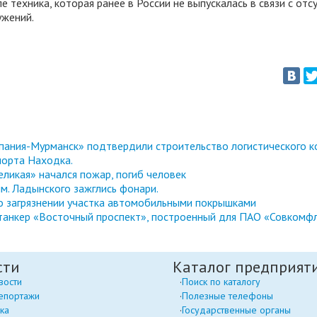
е техника, которая ранее в России не выпускалась в связи с от
ужений.
ания-Мурманск» подтвердили строительство логистического к
порта Находка.
ликая» начался пожар, погиб человек
м. Ладынского зажглись фонари.
 о загрязнении участка автомобильными покрышками
танкер «Восточный проспект», построенный для ПАО «Совкомф
сти
Каталог предприят
вости
Поиск по каталогу
епортажи
Полезные телефоны
ка
Государственные органы