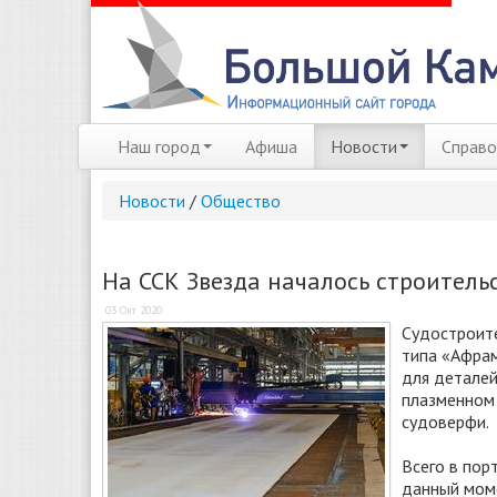
Наш город
Афиша
Новости
Справо
Новости
/
Общество
На ССК Звезда началось строитель
03 Окт 2020
Судостроите
типа «Афрам
для деталей
плазменном 
судоверфи.
Всего в пор
данный моме