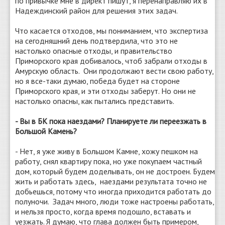
по привычке мне в директ пишут, я перенаправляю их в
Надеждинский район для решения этих задач.
Что касается отходов, мы пониманием, что экспертиза
на сегодняшний день подтвердила, что это не
настолько опасные отходы, и правительство
Приморского края добивалось, чтоб забрали отходы в
Амурскую область. Они продолжают вести свою работу,
но я все-таки думаю, победа будет на стороне
Приморского края, и эти отходы заберут. Но они не
настолько опасны, как пытались представить.
- Вы в БК пока наездами? Планируете ли переезжать в
Большой Камень?
- Нет, я уже живу в Большом Камне, хожу пешком на
работу, снял квартиру пока, но уже покупаем частный
дом, который будем доделывать, он не достроен. Будем
жить и работать здесь, наездами результата точно не
добьешься, потому что иногда приходится работать до
полуночи. Задач много, люди тоже настроены работать,
и нельзя просто, когда время подошло, вставать и
уезжать. Я думаю, что глава должен быть примером,