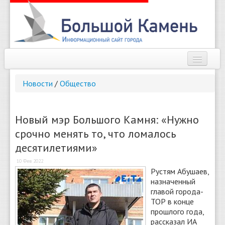
Наш город
Новости
/
Общество
Афиша
Новости
Новый мэр Большого Камня: «Нужно
срочно менять то, что ломалось
Справочник
десятилетиями»
Погода
10 Фев 2022
Рустям Абушаев,
О сайте
назначенный
главой города-
Найти
ТОР в конце
прошлого года,
рассказал ИА