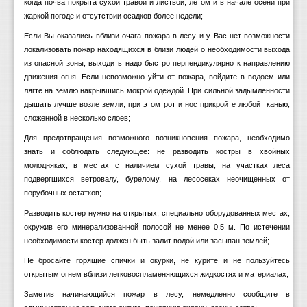
когда почва покрыта сухой травой и листвой, летом и в начале осени при
жаркой погоде и отсутствии осадков более недели;
Если Вы оказались вблизи очага пожара в лесу и у Вас нет возможности
локализовать пожар находящихся в близи людей о необходимости выхода
из опасной зоны, выходить надо быстро перпендикулярно к направлению
движения огня. Если невозможно уйти от пожара, войдите в водоем или
лягте на землю накрывшись мокрой одеждой. При сильной задымленности
дышать лучше возле земли, при этом рот и нос прикройте любой тканью,
сложенной в несколько слоев;
Для предотвращения возможного возникновения пожара, необходимо
знать и соблюдать следующее: не разводить костры в хвойных
молодняках, в местах с наличием сухой травы, на участках леса
подвергшихся ветровалу, бурелому, на лесосеках неочищенных от
порубочных остатков;
Разводить костер нужно на открытых, специально оборудованных местах,
окружив его минерализованной полосой не менее 0,5 м. По истечении
необходимости костер должен быть залит водой или засыпан землей;
Не бросайте горящие спички и окурки, не курите и не пользуйтесь
открытым огнем вблизи легковоспламеняющихся жидкостях и материалах;
Заметив начинающийся пожар в лесу, немедленно сообщите в