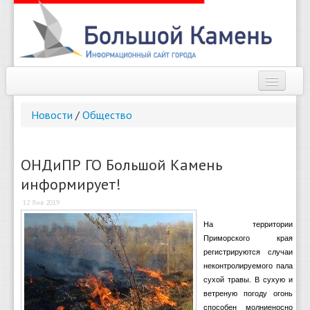
Наш город
Новости
/
Общество
Афиша
Новости
ОНДиПР ГО Большой Камень
информирует!
Справочник
12 Янв 2019
Погода
На территории
Приморского края
О сайте
регистрируются случаи
неконтролируемого пала
Найти
сухой травы. В сухую и
ветреную погоду огонь
способен молниеносно