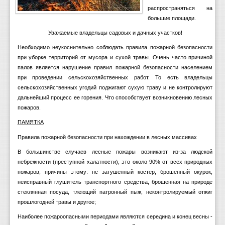
распространяться на
большие площади.
Уважаемые владельцы садовых и дачных участков!
Необходимо неукоснительно соблюдать правила пожарной безопасности
при уборке территорий от мусора и сухой травы. Очень часто причиной
палов является нарушение правил пожарной безопасности населением
при проведении сельскохозяйственных работ. То есть владельцы
сельскохозяйственных угодий поджигают сухую траву и не контролируют
дальнейший процесс ее горения. Что способствует возникновению лесных
пожаров.
ПАМЯТКА
Правила пожарной безопасности при нахождении в лесных массивах
В большинстве случаев лесные пожары возникают из-за людской
небрежности (преступной халатности), это около 90% от всех природных
пожаров, причины этому: не затушенный костер, брошенный окурок,
неисправный глушитель транспортного средства, брошенная на природе
стеклянная посуда, тлеющий патронный пыж, неконтролируемый отжиг
прошлогодней травы и другое;
Наиболее пожароопасными периодами являются середина и конец весны -