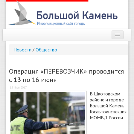
Наш город
Новости
/
Общество
Афиша
Новости
Операция «ПЕРЕВОЗЧИК» проводится
с 13 по 16 июня
Справочник
15 Июн 2017
Погода
В Шкотовском
районе и городе
О сайте
Большой Камень
Госавтоинспекция
МОМВД России
Найти