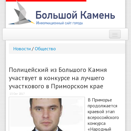
Наш город
Новости
/
Общество
Афиша
Новости
Полицейский из Большого Камня
участвует в конкурсе на лучшего
Справочник
участкового в Приморском крае
Погода
13 Окт 2017
В Приморье
О сайте
продолжается
краевой этап
Найти
всероссийского
конкурса
«Народный