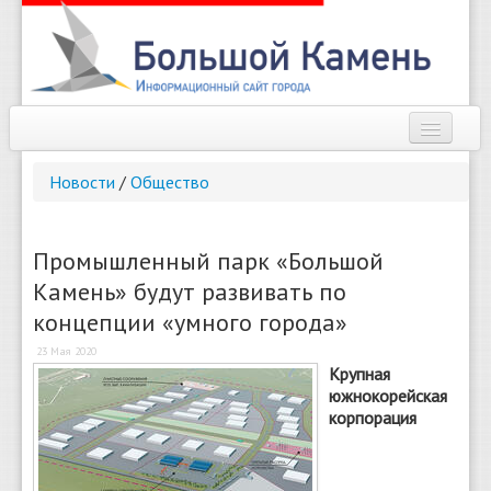
Наш город
Новости
/
Общество
Афиша
Новости
Промышленный парк «Большой
Камень» будут развивать по
Справочник
концепции «умного города»
Погода
23 Мая 2020
Крупная
О сайте
южнокорейская
корпорация
Найти