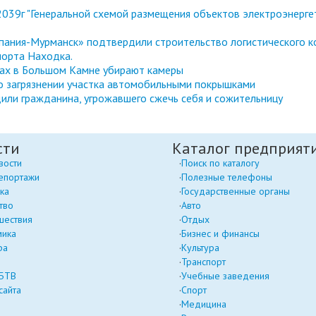
039г "Генеральной схемой размещения объектов электроэнерге
ания-Мурманск» подтвердили строительство логистического к
порта Находка.
тах в Большом Камне убирают камеры
 о загрязнении участка автомобильными покрышками
или гражданина, угрожавшего сжечь себя и сожительницу
сти
Каталог предприят
вости
Поиск по каталогу
епортажи
Полезные телефоны
ка
Государственные органы
тво
Авто
шествия
Отдых
мика
Бизнес и финансы
ра
Культура
Транспорт
 БТВ
Учебные заведения
сайта
Спорт
Медицина