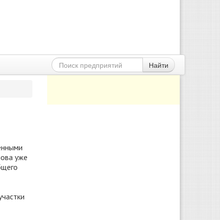
Найти
ренными
лова уже
бщего
участки