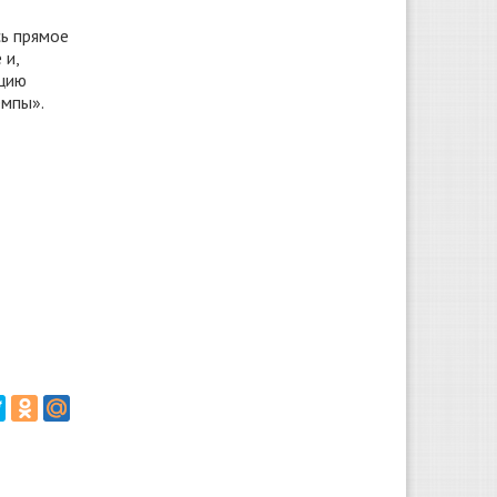
сь прямое
 и,
ацию
емпы».