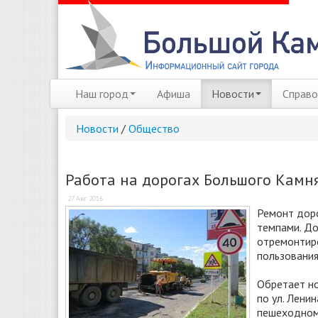
Наш город
Афиша
Новости
Справо
Новости
/
Общество
Работа на дорогах Большого Камн
27 Авг 2016
Ремонт доро
темпами. До
отремонтиро
пользования
Обретает но
по ул. Лени
пешеходном