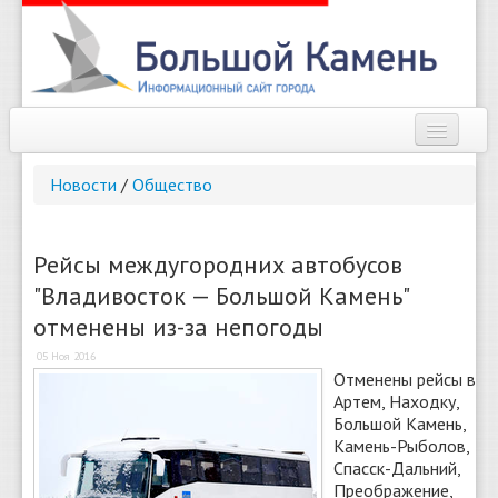
Наш город
Новости
/
Общество
Афиша
Новости
Рейсы междугородних автобусов
"Владивосток — Большой Камень"
Справочник
отменены из-за непогоды
Погода
05 Ноя 2016
Отменены рейсы в
О сайте
Артем, Находку,
Большой Камень,
Найти
Камень-Рыболов,
Спасск-Дальний,
Преображение,