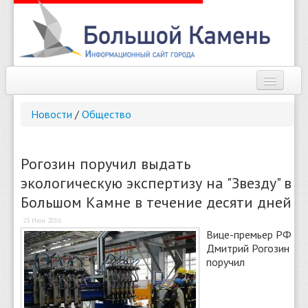
Наш город
Новости
/
Общество
Афиша
Новости
Рогозин поручил выдать
экологическую экспертизу на "Звезду" в
Справочник
Большом Камне в течение десяти дней
Погода
23 Июн 2016
Вице-премьер РФ
О сайте
Дмитрий Рогозин
поручил
Найти