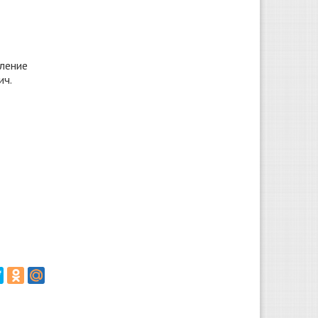
вление
ич.