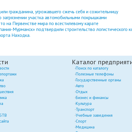
или гражданина, угрожавшего сжечь себя и сожительницу
 о загрязнении участка автомобильными покрышками
то на Первенстве мира по всестилевому карате
ания-Мурманск» подтвердили строительство логистического к
порта Находка.
сти
Каталог предприят
вости
Поиск по каталогу
епортажи
Полезные телефоны
ка
Государственные органы
тво
Авто
шествия
Отдых
мика
Бизнес и финансы
ра
Культура
Транспорт
 БТВ
Учебные заведения
сайта
Спорт
Медицина