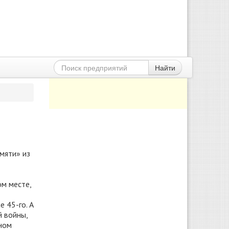
Найти
мяти» из
м месте,
 45-го. А
й войны,
ном