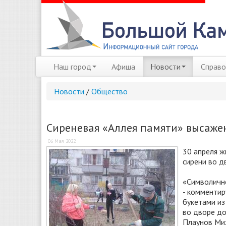
Наш город
Афиша
Новости
Справо
Новости
/
Общество
Сиреневая «Аллея памяти» высаже
06 Мая 2022
30 апреля ж
сирени во д
«Символично
- комментир
букетами из
во дворе до
Плаунов Ми