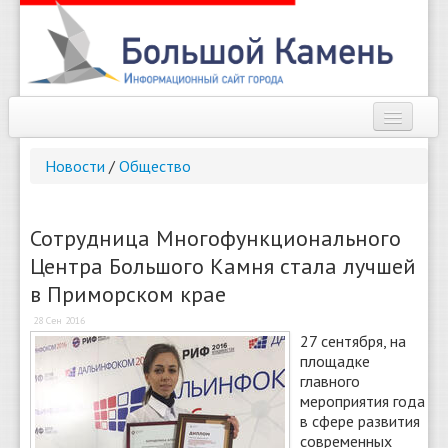
Наш город
Новости
/
Общество
Афиша
Новости
Сотрудница Многофункционального
Центра Большого Камня стала лучшей
Справочник
в Приморском крае
Погода
28 Сен 2016
27 сентября, на
О сайте
площадке
главного
Найти
мероприятия года
в сфере развития
современных