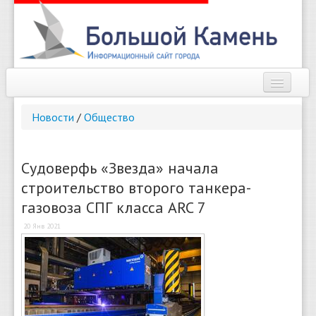
Наш город
Новости
/
Общество
Афиша
Новости
Судоверфь «Звезда» начала
строительство второго танкера-
Справочник
газовоза СПГ класса ARC 7
Погода
20 Янв 2021
О сайте
Найти