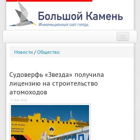
Наш город
Новости
/
Общество
Афиша
Новости
Судоверфь «Звезда» получила
лицензию на строительство
Справочник
атомоходов
Погода
17 Дек 2020
О сайте
Найти