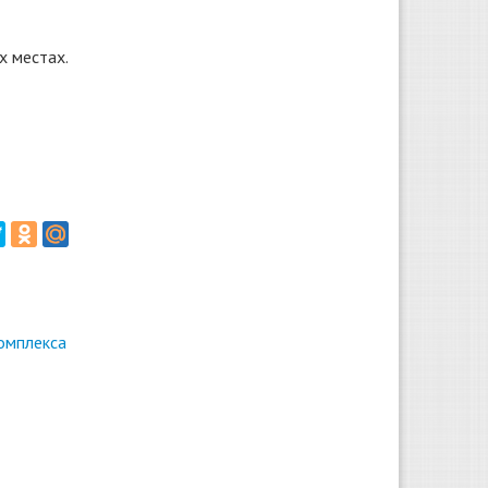
х местах.
омплекса