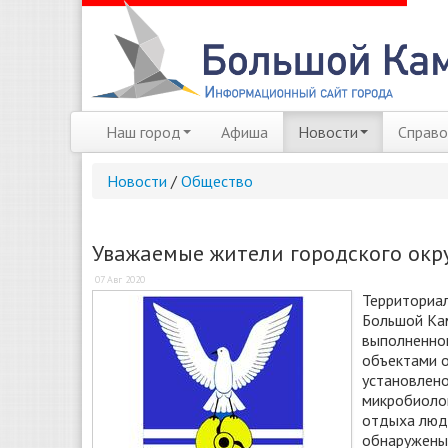
Наш город
Афиша
Новости
Справо
Новости
/
Общество
Уважаемые жители городского окр
07 Авг 2020
Территориал
Большой Кам
выполненног
объектами о
установлено
микробиолог
отдыха люде
обнаружены