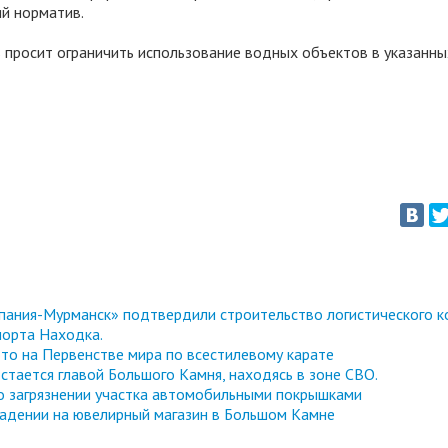
ий норматив.
 просит ограничить использование водных объектов в указанны
ания-Мурманск» подтвердили строительство логистического к
порта Находка.
то на Первенстве мира по всестилевому карате
стается главой Большого Камня, находясь в зоне СВО.
 о загрязнении участка автомобильными покрышками
адении на ювелирный магазин в Большом Камне