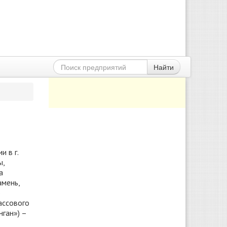
Найти
 в г.
ы,
а
амень,
о
ассового
ган») –