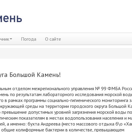
чник
Погода
О сайте
уга Большой Камень!
ьным отделом межрегионального управления № 99 ФМБА России
ень по результатам лабораторного исследования морской вод
о в рамках программы социально-гигиенического мониторинга з
кружающей среды на территории городского округа Большой К
 превышение допустимых уровней загрязнения морской воды п
ическим показателям в местах водопользования населения и м
й, а именно: бухта Андреева (место массового отдыха б\о «Хан
 общие колиформные бактерии в количестве, превышающем