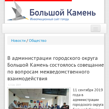
Наш город
Новости
/
Общество
Афиша
Новости
В администрации городского округа
Большой Камень состоялось совещание
Справочник
по вопросам межведомственного
Погода
взаимодействия
О сайте
12 Сен 2019
11 сентября 2019
года в
Найти
администрации
городского округа