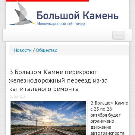
Наш город
Новости
/
Общество
Афиша
Новости
В Большом Камне перекроют
железнодорожный переезд из-за
Справочник
капитального ремонта
Погода
21 Окт 2019
В Большом Камне
О сайте
с 25 по 26
октября будет
Найти
ограничено
движение
автотранспорта