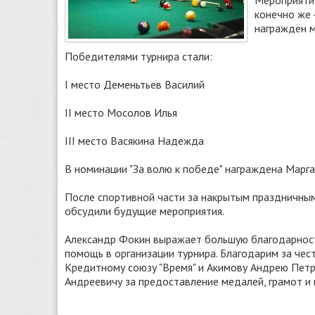
Мероприятие
конечно же 
награждён м
Победителями турнира стали:
I место Деменьтьев Василий
II место Мосолов Илья
III место Васякина Надежда
В номинации "За волю к победе" награждена Марга
После спортивной части за накрытым праздничным
обсудили будущие мероприятия.
Александр Фокин выражает большую благодарность
помощь в организации турнира. Благодарим за че
Кредитному союзу "Время" и Акимову Андрею Петр
Андреевичу за предоставление медалей, грамот и