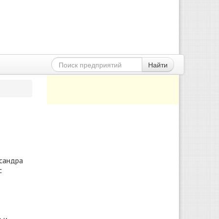
Найти
сандра
с