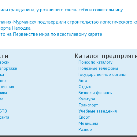
или гражданина, угрожавшего сжечь себя и сожительницу
ания-Мурманск» подтвердили строительство логистического к
порта Находка.
то на Первенстве мира по всестилевому карате
сти
Каталог предприят
вости
Поиск по каталогу
епортажи
Полезные телефоны
ка
Государственные органы
тво
Авто
шествия
Отдых
мика
Бизнес и финансы
ра
Культура
Транспорт
 БТВ
Учебные заведения
сайта
Спорт
Медицина
Разное