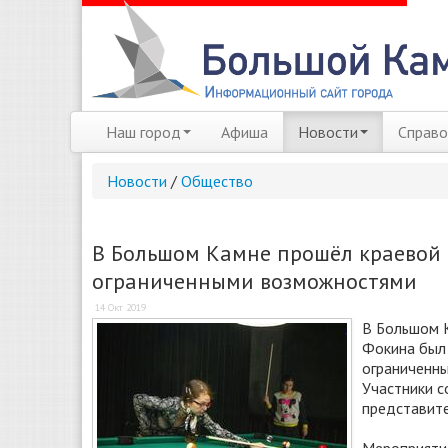
Наш город
Афиша
Новости
Справо
Новости
/
Общество
В Большом Камне прошёл краевой 
ограниченными возможностями
14 Окт 2019
В Большом 
Фокина был 
ограниченны
Участники с
представите