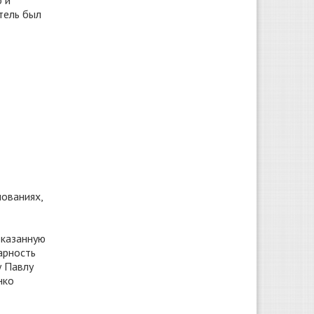
 и
тель был
ованиях,
оказанную
арность
у Павлу
нко