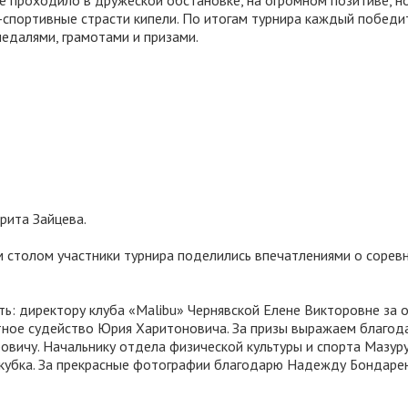
 проходило в дружеской обстановке, на огромном позитиве, но
-спортивные страсти кипели. По итогам турнира каждый победи
едалями, грамотами и призами.
рита Зайцева.
 столом участники турнира поделились впечатлениями о соревн
: директору клуба «Malibu» Чернявской Елене Викторовне за 
стное судейство Юрия Харитоновича. За призы выражаем благод
овичу. Начальнику отдела физической культуры и спорта Мазур
 кубка. За прекрасные фотографии благодарю Надежду Бондаре