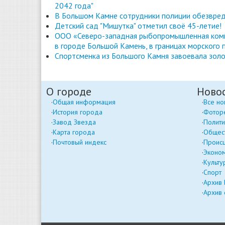
2042 года"
В Большом Камне сотрудники полиции обезвред
Детский сад "Мишутка" отметил своё 45-летие!
ООО «Северо-западная рыбопромышленная комп
в городе Большой Камень, в границах морского 
Спортсменка из Большого Камня завоевала золо
О городе
Ново
Общая информация
Все но
История города
Фотор
Завод Звезда
Полити
Карта города
Общес
Почтовый индекс
Проис
Эконо
Культу
Спорт
Архив
Архив 