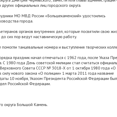
округа Дмитрия Чернявского, заместителя главы администрации
 других официальных лиц городского округа.
рудники МО МВД России «Большекаменский» удостоились
ководства города.
ветеранов органов внутренних дел, которые посвятили свою жи
до сих пор ведут наставническую работу.
 помогли танцевальные номера и выступления творческих колл
рядка праздник начал отмечаться с 1962 года, после Указа Пр
а. С 1980 года День советской милиции стал считаться официал
 Верховного Совета СССР № 3018-Х от 1 октября 1980 года «О
в силу нового закона «О полиции» 1 марта 2011 года название
 даты 10 ноября, Указом Президента Российской Федерации бы
 дел Российской Федерации.
го округа Большой Камень.