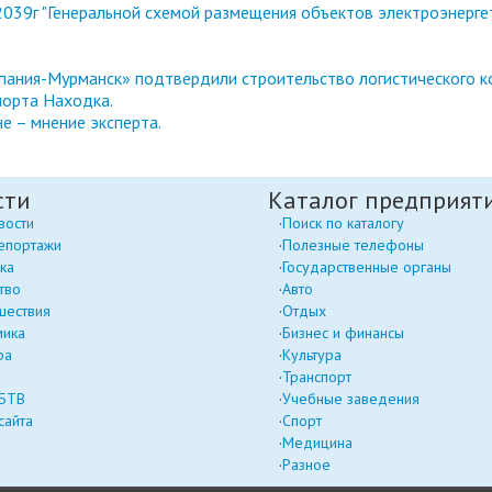
039г "Генеральной схемой размещения объектов электроэнерге
ания-Мурманск» подтвердили строительство логистического к
порта Находка.
е – мнение эксперта.
сти
Каталог предприят
вости
Поиск по каталогу
епортажи
Полезные телефоны
ка
Государственные органы
тво
Авто
шествия
Отдых
мика
Бизнес и финансы
ра
Культура
Транспорт
 БТВ
Учебные заведения
сайта
Спорт
Медицина
Разное