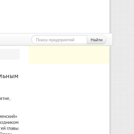
Найти
альным
ятие,
менский»
раздником
тей главы