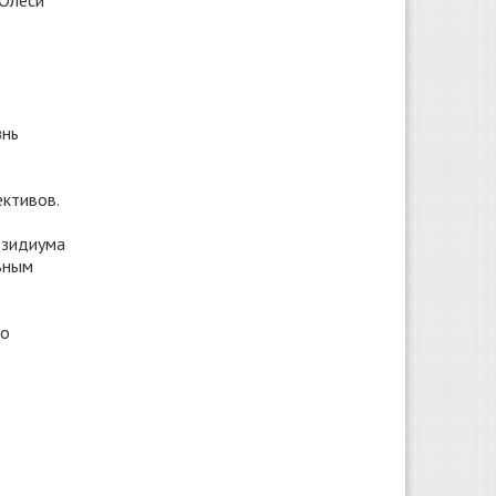
 Олеси
знь
ективов.
езидиума
ьным
ло