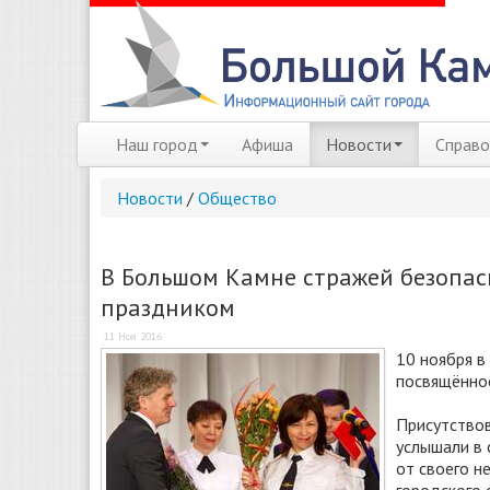
Наш город
Афиша
Новости
Справо
Новости
/
Общество
В Большом Камне стражей безопас
праздником
11 Ноя 2016
10 ноября в
посвящённое
Присутство
услышали в 
от своего н