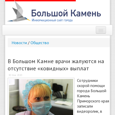
Наш город
Новости
/
Общество
Афиша
Новости
В Большом Камне врачи жалуются на
отсутствие «ковидных» выплат
Справочник
30 Ноя 2020
Погода
Сотрудники
скорой помощи
О сайте
города Большой
Камень
Приморского края
Найти
записали
видеоролик, в