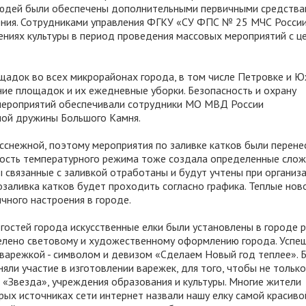
людей были обеспечены дополнительными первичными средств
ния. Сотрудниками управления ФГКУ «СУ ФПС № 25 МЧС Росси
ниях культуры в период проведения массовых мероприятий с ц
щадок во всех микрорайонах города, в том числе Петровке и 
ие площадок и их ежедневные уборки. Безопасность и охрану
мероприятий обеспечивали сотрудники МО МВД России
ной дружины Большого Камня.
есснежной, поэтому мероприятия по заливке катков были перене
ность температурного режима тоже создала определенные слож
ы связанные с заливкой отработаны и будут учтены при организ
дозаливка катков будет проходить согласно графика. Теплые нов
чного настроения в городе.
гостей города искусственные елки были установлены в городе 
делено световому и художественному оформлению города. Успе
 варежкой - символом и девизом «Сделаем Новый год теплее». 
яли участие в изготовлении варежек, для того, чтобы не только
ы «Звезда», учреждения образования и культуры. Многие жители
ых источниках сети интернет назвали нашу елку самой красивой