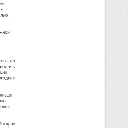
ами
и»
елью
Южной
сены до
ности в
ации
огодние
раньше
шно
Более
 в крае.