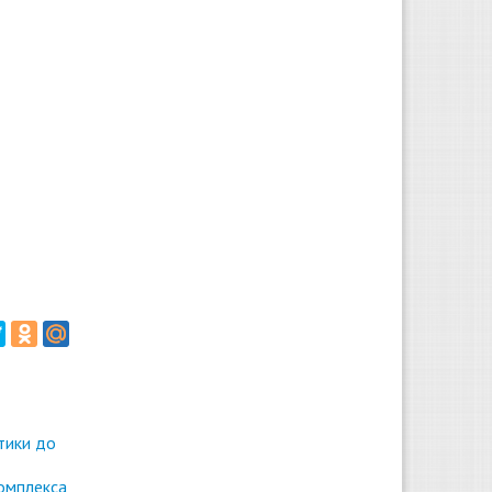
тики до
омплекса