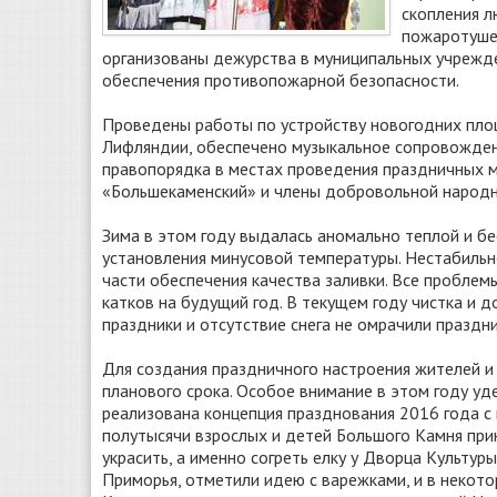
скопления 
пожаротуше
организованы дежурства в муниципальных учрежде
обеспечения противопожарной безопасности.
Проведены работы по устройству новогодних пло
Лифляндии, обеспечено музыкальное сопровожден
правопорядка в местах проведения праздничных 
«Большекаменский» и члены добровольной народ
Зима в этом году выдалась аномально теплой и б
установления минусовой температуры. Нестабиль
части обеспечения качества заливки. Все проблем
катков на будущий год. В текущем году чистка и 
праздники и отсутствие снега не омрачили праздни
Для создания праздничного настроения жителей и 
планового срока. Особое внимание в этом году у
реализована концепция празднования 2016 года с
полутысячи взрослых и детей Большого Камня прин
украсить, а именно согреть елку у Дворца Культур
Приморья, отметили идею с варежками, и в некотор