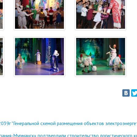
039г "Генеральной схемой размещения объектов электроэнерге
ания-Мурманск» подтвердили строительство логистического к