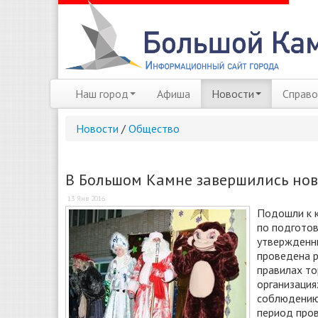
Наш город
Афиша
Новости
Справо
Новости
/
Общество
В Большом Камне завершились но
13 Янв 2016
Подошли к к
по подготов
утвержденн
проведена р
правилах то
организация
соблюдению 
период пров