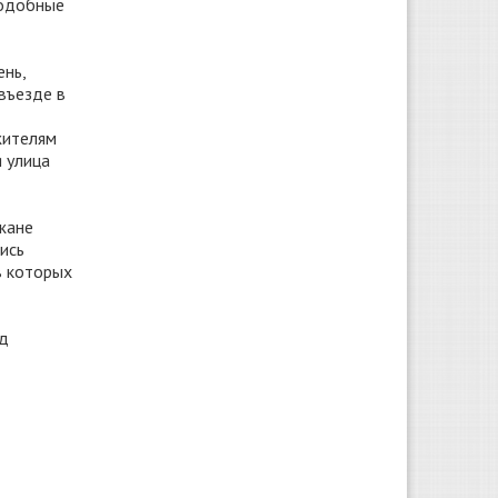
подобные
нь,
въезде в
жителям
я улица
жане
ись
в которых
од