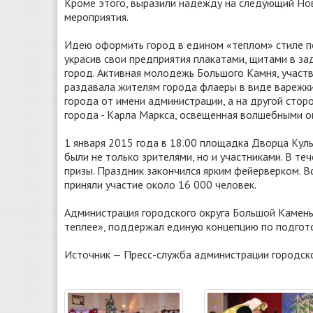
Кроме этого, выразили надежду на следующий Но
мероприятия.
Идею оформить город в едином «теплом» стиле п
украсив свои предприятия плакатами, щитами в за
город. Активная молодежь Большого Камня, участ
раздавала жителям города флаеры в виде варежк
города от имени администрации, а на другой стор
города - Карла Маркса, освещенная волшебными ог
1 января 2015 года в 18.00 площадка Дворца Куль
были не только зрителями, но и участниками. В т
призы. Праздник закончился ярким фейерверком. 
приняли участие около 16 000 человек.
Администрация городского округа Большой Камень
теплее», поддержал единую концепцию по подгото
Источник — Пресс-служба администрации городско