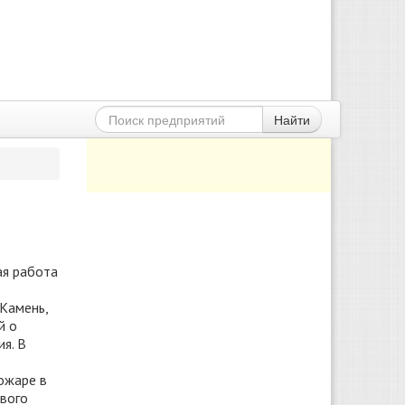
Найти
ая работа
Камень,
й о
я. В
ожаре в
ового