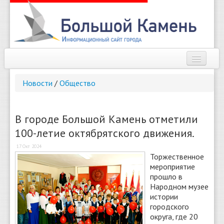
Наш город
Новости
/
Общество
Афиша
Новости
В городе Большой Камень отметили
100-летие октябрятского движения.
Справочник
17 Окт 2024
Погода
Торжественное
мероприятие
О сайте
прошло в
Народном музее
истории
Найти
городского
округа, где 20