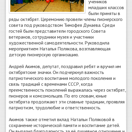
учеников
младших классов
были приняты в
ряды октябрят. Церемонию провели члены пионерского
совета под руководством Тимофея Дунаева. Среди
гостей были представители городского Совета
ветеранов, сотрудники музея и участники
художественной самодеятельности. Руководила
мероприятием Наталья Полякова, возглавляющая
детскую пионерскую организацию.
Андрей Акимов, депутат, поздравил ребят и вручил им
октябрятские значки. Он подчеркнул важность
патриотического воспитания молодого поколения и
связь традиций с временами СССР, когда
преемственность поколений выражалась через октябрят,
пионеров и комсомольцев. По его словам, юные
октябрята продолжают эти славные традиции, проявляя
патриотизм, трудолюбие и ответственность.
Акимов также отметил вклад Натальи Поляковой в
сохранение исторической памяти и воспитание детей.
Он выразил благодарность за её душевное отношение и