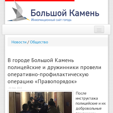
Наш город
Новости
/
Общество
Афиша
Новости
В городе Большой Камень
полицейские и дружинники провели
Справочник
оперативно-профилактическую
Погода
операцию «Правопорядок»
О сайте
24 Ноя 2018
После
инструктажа
Найти
полицейские и их
добровольные