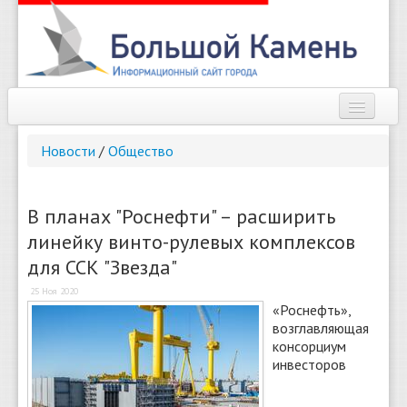
Наш город
Новости
/
Общество
Афиша
Новости
В планах "Роснефти" – расширить
линейку винто-рулевых комплексов
Справочник
для ССК "Звезда"
Погода
25 Ноя 2020
«Роснефть»,
О сайте
возглавляющая
консорциум
Найти
инвесторов