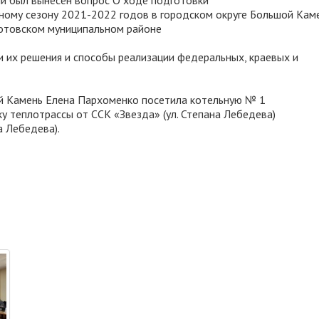
и был вынесен вопрос О ходе подготовки
ному сезону 2021-2022 годов в городском округе Большой Кам
отовском муниципальном районе
 их решения и способы реализации федеральных, краевых и
ой Камень Елена Пархоменко посетила котельную № 1
чку теплотрассы от ССК «Звезда» (ул. Степана Лебедева)
а Лебедева).