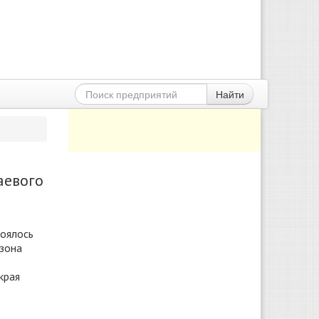
Найти
аевого
тоялось
езона
края