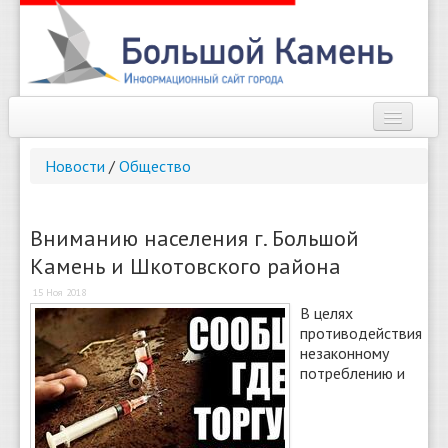
Наш город
Новости
/
Общество
Афиша
Новости
Вниманию населения г. Большой
Камень и Шкотовского района
Справочник
15 Ноя 2018
Погода
В целях
противодействия
О сайте
незаконному
потреблению и
Найти