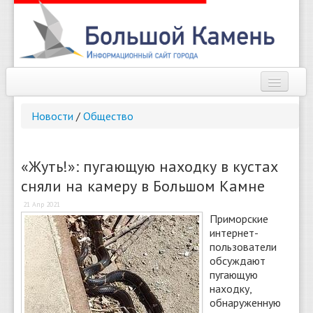
Наш город
Новости
/
Общество
Афиша
Новости
«Жуть!»: пугающую находку в кустах
сняли на камеру в Большом Камне
Справочник
21 Апр 2021
Погода
Приморские
интернет-
О сайте
пользователи
обсуждают
пугающую
Найти
находку,
обнаруженную