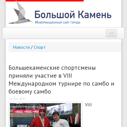
Наш город
Новости
/
Спорт
Афиша
Новости
Большекаменские спортсмены
приняли участие в VIII
Справочник
Международном турнире по самбо и
Погода
боевому самбо
О сайте
05 Дек 2019
VIII
Найти