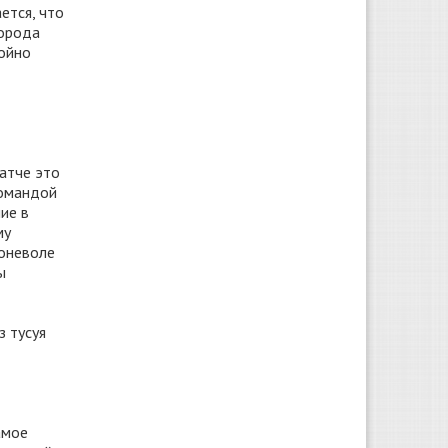
ется, что
города
тойно
атче это
командой
ние в
му
поневоле
ы
з тусуя
амое