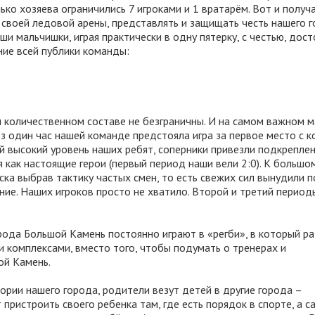
лько хозяева ограничились 7 игроками и 1 вратарём. Вот и получа
 своей ледовой арены, представлять и защищать честь нашего 
ши мальчишки, играя практически в одну пятерку, с честью, дос
ние всей публики команды:
м количественном составе не безграничны. И на самом важном м
рез один час нашей команде предстояла игра за первое место с 
кой высокий уровень наших ребят, соперники привезли подкрепле
 как настоящие герои (первый период наши вели 2:0). К большо
ска выбрав тактику частых смен, то есть свежих сил вынудили 
ие. Наших игроков просто не хватило. Второй и третий период
ода Большой Камень постоянно играют в «регби», в который ра
 комплексами, вместо того, чтобы подумать о тренерах и
ой Камень.
тории нашего города, родители везут детей в другие города –
пристроить своего ребенка там, где есть порядок в спорте, а с