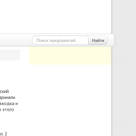
Найти
ский
приняли
аходка и
и этого
юс 2