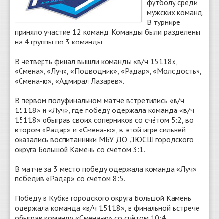
футболу среди
мужских команд.
В турнире
приняло участие 12 команд. Команды были разделены
на 4 группы по 3 команды.
В четверть финал вышли команды «в/ч 15118»,
«Смена», «Луч», «Подводник», «Радар», «Молодость»,
«Смена-ю», «Адмирал Лазарев».
В первом полуфинальном матче встретились «в/ч
15118» и «Луч», где победу одержала команда «в/ч
15118» обыграв своих соперников со счётом 5:2, во
втором «Радар» и «Смена-ю», в этой игре сильней
оказались воспитанники МБУ ДО ДЮСШ городского
округа Большой Камень со счётом 3:1.
В матче за 3 место победу одержала команда «Луч»
победив «Радар» со счётом 8:5.
Победу в Кубке городского округа Большой Камень
одержала команда «в/ч 15118», в финальной встрече
обыграв команду «Смена-ю» со счётом 10:4.