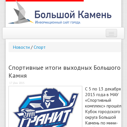
Наш город
Новости
/
Спорт
Афиша
Новости
Спортивные итоги выходных Большого
Камня
Справочник
17 Дек 2015
Погода
С 5 по 13 декабря
2015 года в МАУ
О сайте
«Спортивный
комплекс» прошёл
Кубок городского
Найти
округа Большой
Камень по мини-