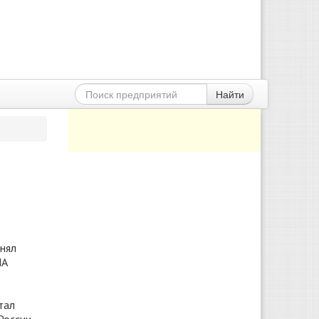
Найти
анял
ИА
тал