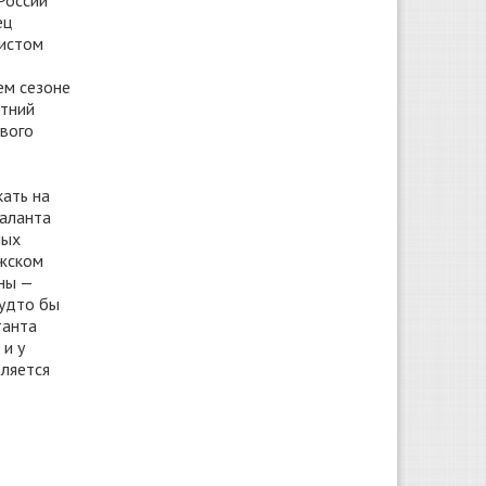
 России
ец
листом
ем сезоне
етний
вого
кать на
таланта
ных
ужском
ны —
будто бы
танта
 и у
вляется