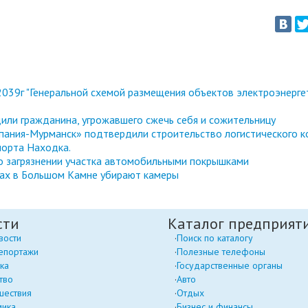
039г "Генеральной схемой размещения объектов электроэнерге
или гражданина, угрожавшего сжечь себя и сожительницу
ания-Мурманск» подтвердили строительство логистического к
порта Находка.
 о загрязнении участка автомобильными покрышками
тах в Большом Камне убирают камеры
сти
Каталог предприят
вости
Поиск по каталогу
епортажи
Полезные телефоны
ка
Государственные органы
тво
Авто
шествия
Отдых
мика
Бизнес и финансы