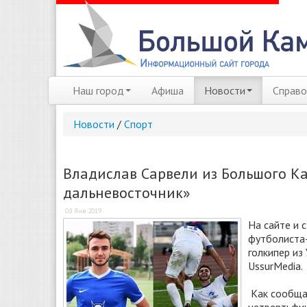
Наш город
Афиша
Новости
Справо
Новости
/
Спорт
Владислав Сарвели из Большого К
дальневосточник»
08 Янв 2019
На сайте и 
футболиста-
голкипер из
UssurMedia.
Как сообщае