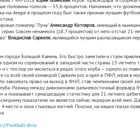
налист ЧМ-2018
Юрий Газинский
. Игрок "Краснодара" и сборной
ше половины голосов — 55,6 процентов. Напомним, что урожен
ка-на-Амуре в прошлом году был также признан лучшим футбо
стока.
ировал голкипер "Луча"
Александр Котляров
, имеющий в нынешн
серии. Совсем ненамного (18,7 процентов) от него отстал 21-л
ово"
Владислав Сарвели
, являющийся лучшим распасовщиком пер
м городе Большой Камень. Его быстро заметили и стали привле
а одном из соревнований в западной части страны 13-летнего 
 с тех пор он числиться в рядах этого клуба — одного из глав
 со всей своей командой Сарвели рос и креп в ПФЛ, играя в м
ело завоевать право на выход в ФНЛ, став чемпионами своей зо
клуба. Разницу между дивизионами дальневосточный форвард 
о» и показывает сумасшедшую статистику для 21-летнего дебю
оследнему показателю он является сейчас лидером всей лиги. Да
4 место и зона стыковых матчей. Похоже, на наших глазах поя
а.
p://football-dv.ru