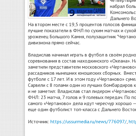
четвертьфи
набрал боль
Комсомольс
Дальнего Во
На втором месте с 19,5 процентов голосов финиш
лучшие показатели в ФНЛ по сухим матчах и сухой 
уроженец Большого Камня, полузащитник "Чертан
дивизиона прямо сейчас.
Владислав начинал играть в футбол в своём родно
соревнования в состав находкинского «Океана». Н
заметили представители московского «Чертаново» и
рассадников нынешних юношеских сборных. Вместе
футболе с 17 лет. И в этом году «Чертаново» сум
Сарвели с 8 голами один из лучших бомбардиров 
и не заметил: Владислав стал лидером «Чертанов
ФНЛ: 23 матча, 7 голов и 9 голевых передач. По п
самого «Чертаново» дела идут чересчур хорошо — 
еще один футболист топ-класса с Дальнего Восток
Источник:
https://ussurmedia.ru/news/776097/
,
htt