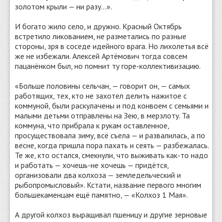
золотом крыли — ни разу…».
И богато жило село, и дружно. Красный Октябрь
встретило ликованием, не разметались по разные
стороны, зря в соседе идейного врага. Но лихолетья всё
же не избежали. Алексей Артёмович тогда совсем
пацанёнком был, но помнит ту горе-коллективизацию.
«Больше половины сельчан, — говорит он, — самых
работящих, тех, кто не захотел делить нажитое с
коммуной, были раскулачены и под конвоем с семьями и
малыми детьми отправлены на Зею, в мерзлоту. Та
коммуна, что прибрала к рукам оставленное,
просуществовала зиму, всё съела — и развалилась, а по
весне, когда пришла пора пахать и сеять — разбежалась.
Те же, кто остался, смекнули, что выживать как-то надо
и работать — хочешь-не хочешь — придётся,
организовали два колхоза — земледельческий и
рыбопромысловый». Кстати, название первого многим
большекаменцам ещё памятно, — «Колхоз 1 Мая».
А другой колхоз выращивал пшеницу и другие зерновые