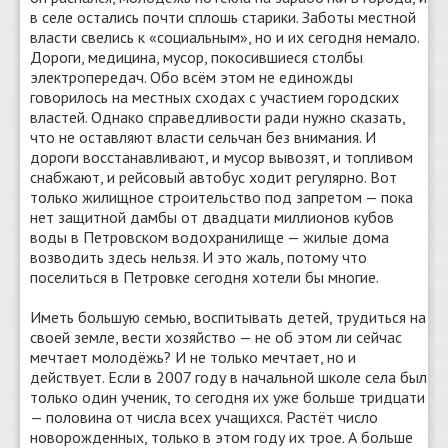
в селе остались почти сплошь старики. Заботы местной
власти свелись к «социальным», но и их сегодня немало.
Дороги, медицина, мусор, покосившиеся столбы
электропередач. Обо всём этом не единожды
говорилось на местных сходах с участием городских
властей. Однако справедливости ради нужно сказать,
что не оставляют власти сельчан без внимания. И
дороги восстанавливают, и мусор вывозят, и топливом
снабжают, и рейсовый автобус ходит регулярно. Вот
только жилищное строительство под запретом — пока
нет защитной дамбы от двадцати миллионов кубов
воды в Петровском водохранилище — жилые дома
возводить здесь нельзя. И это жаль, потому что
поселиться в Петровке сегодня хотели бы многие.
Иметь большую семью, воспитывать детей, трудиться на
своей земле, вести хозяйство — не об этом ли сейчас
мечтает молодёжь? И не только мечтает, но и
действует. Если в 2007 году в начальной школе села был
только один ученик, то сегодня их уже больше тридцати
— половина от числа всех учащихся. Растёт число
новорожденных, только в этом году их трое. А больше