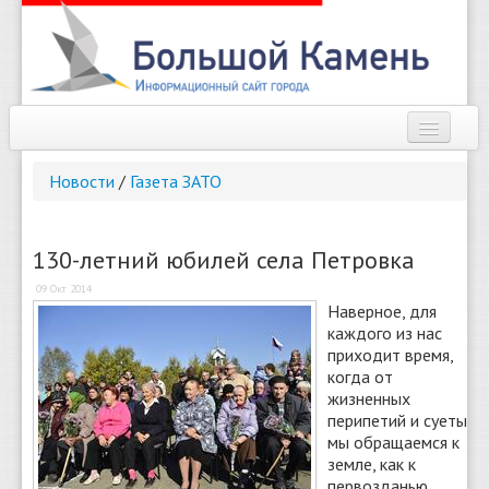
Наш город
Новости
/
Газета ЗАТО
Афиша
Новости
130-летний юбилей села Петровка
09 Окт 2014
Справочник
Наверное, для
каждого из нас
Погода
приходит время,
когда от
О сайте
жизненных
перипетий и суеты
Найти
мы обращаемся к
земле, как к
первозданью,