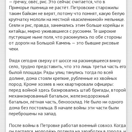
— гречку, овёс, рис. Это сейчас считается, что в
Приморье пшеница не растёт. Петровские старожилы
таким байкам не верят, потому что помнят, какую белую
крупчатку мололи на местной «василенкиной» мельнице.
Сеяли и рис, правда, занимались этим больше корейцы и
китайцы, мирно уживавшиеся с русскими. Те широкие
пустующие ныне поля, что раскинулись по обе стороны
от дороги на Большой Камень — это бывшие рисовые
чеки.
Глядя сегодня сверху от шоссе на раскинувшееся внизу
село, трудно представить, что это лишь третья часть его
былой площади. Ряды улиц тянулись тогда по всей
долине, дома стояли крепкие, рубленные из хвойных
пород. Кроме хозяев в них квартировали офицеры:
перед войной здесь базировались штаб бригады, второй
механизированный батальон, железнодорожный
батальон, лётная часть, бензосклад. Не было ни одного
дома без постояльца. В начале войны эти части были
переброшены на запад.
После войны в Петровке работал военный совхоз. Когда
он распался, молодёжь потекла на заработки в города, и