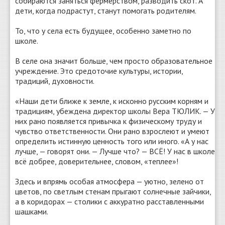
собираются заняться фермерством, разводить скот. А
дети, когда подрастут, станут помогать родителям.
То, что у села есть будущее, особенно заметно по
школе.
В селе она значит больше, чем просто образовательное
учреждение. Это средоточие культуры, истории,
традиций, духовности.
«Наши дети ближе к земле, к исконно русским корням и
традициям, убеждена директор школы Вера ТЮЛИК. — У
них рано появляется привычка к физическому труду и
чувство ответственности. Они рано взрослеют и умеют
определить истинную ценность того или иного. «А у нас
лучше, — говорят они. — Лучше что? — ВСЁ! У нас в школе
всё добрее, доверительнее, словом, «теплее»!
Здесь и впрямь особая атмосфера — уютно, зелено от
цветов, по светлым стенам прыгают солнечные зайчики,
а в коридорах — столики с аккуратно расставленными
шашками.