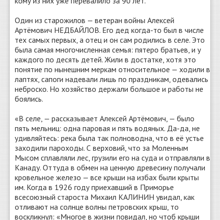
кому из них уже перевалило за 90 лет.
Один из старожилов — ветеран войны Алексей
Артёмович НЕДБАЙЛОВ. Его дед когда-то был в числе
тех самых первых, а отец и он сам родились в селе. Это
была самая многочисленная семья: пятеро братьев, и у
каждого по десять детей. Жили в достатке, хотя это
понятие по нынешним меркам относительное — ходили в
лаптях, сапоги надевали лишь по праздникам, одевались
неброско. Но хозяйство держали большое и работы не
боялись.
«В селе, — рассказывает Алексей Артёмович, — было
пять мельниц: одна паровая и пять водяных. Да-да, не
удивляйтесь: река была так полноводна, что в её устье
заходили пароходы. С верховий, что за Моленным
Мысом сплавляли лес, грузили его на суда и отправляли в
Канаду. Оттуда в обмен на ценную древесину получали
кровельное железо — все крыши на избах были крыты
им. Когда в 1926 году приехавший в Приморье
всесоюзный староста Михаил КАЛИНИН увидал, как
отливают на солнце волны петровских крыш, то
воскликнул: «Многое в жизни повидал, но чтоб крыши