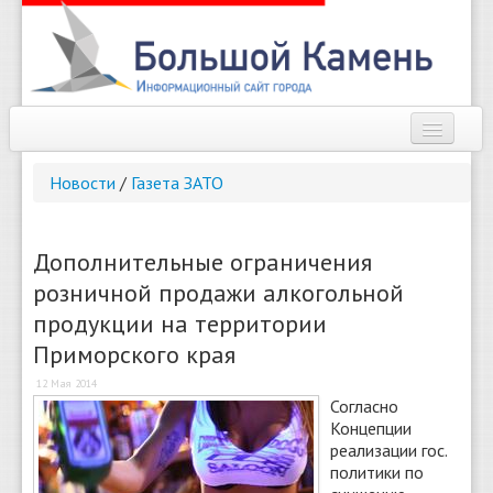
Наш город
Новости
/
Газета ЗАТО
Афиша
Новости
Дополнительные ограничения
розничной продажи алкогольной
Справочник
продукции на территории
Погода
Приморского края
О сайте
12 Мая 2014
Согласно
Концепции
Найти
реализации гос.
политики по