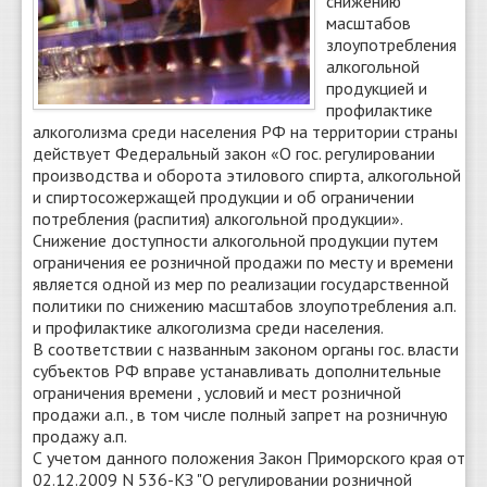
снижению
масштабов
злоупотребления
алкогольной
продукцией и
профилактике
алкоголизма среди населения РФ на территории страны
действует Федеральный закон «О гос. регулировании
производства и оборота этилового спирта, алкогольной
и спиртосожержащей продукции и об ограничении
потребления (распития) алкогольной продукции».
Снижение доступности алкогольной продукции путем
ограничения ее розничной продажи по месту и времени
является одной из мер по реализации государственной
политики по снижению масштабов злоупотребления а.п.
и профилактике алкоголизма среди населения.
В соответствии с названным законом органы гос. власти
субъектов РФ вправе устанавливать дополнительные
ограничения времени , условий и мест розничной
продажи а.п., в том числе полный запрет на розничную
продажу а.п.
С учетом данного положения Закон Приморского края от
02.12.2009 N 536-КЗ "О регулировании розничной