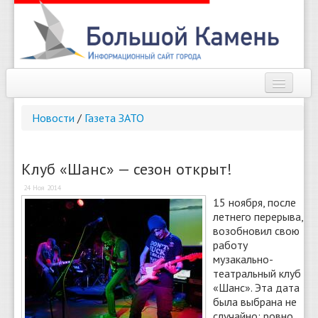
Наш город
Новости
/
Газета ЗАТО
Афиша
Новости
Клуб «Шанс» — сезон открыт!
24 Ноя 2014
Справочник
15 ноября, после
летнего перерыва,
Погода
возобновил свою
работу
О сайте
музакально-
театральный клуб
Найти
«Шанс». Эта дата
была выбрана не
случайно: ровно