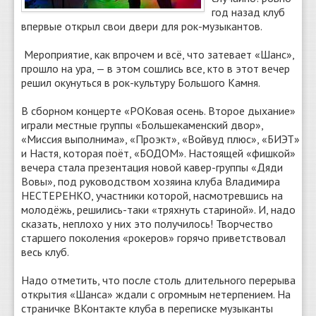
год назад клуб
впервые открыл свои двери для рок-музыкантов.
Мероприятие, как впрочем и всё, что затевает «Шанс»,
прошло на ура, — в этом сошлись все, кто в этот вечер
решил окунуться в рок-культуру Большого Камня.
В сборном концерте «РОКовая осень. Второе дыхание»
играли местные группы «Большекаменский двор»,
«Миссия выполнима», «Проэкт», «Войвуд плюс», «БИЭТ»
и Настя, которая поёт, «БОДОМ». Настоящей «фишкой»
вечера стала презентация новой кавер-группы «Дяди
Вовы», под руководством хозяина клуба Владимира
НЕСТЕРЕНКО, участники которой, насмотревшись на
молодёжь, решились-таки «тряхнуть стариной». И, надо
сказать, неплохо у них это получилось! Творчество
старшего поколения «рокеров» горячо приветствовал
весь клуб.
Надо отметить, что после столь длительного перерыва
открытия «Шанса» ждали с огромным нетерпением. На
страничке ВКонтакте клуба в переписке музыканты