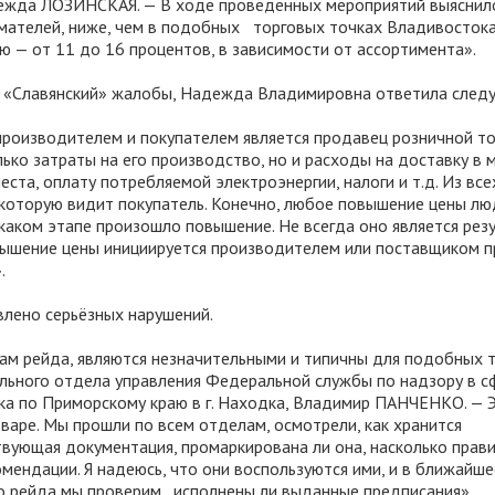
дежда ЛОЗИНСКАЯ. — В ходе проведённых мероприятий выяснило
мателей, ниже, чем в подобных торговых точках Владивостока
 — от 11 до 16 процентов, в зависимости от ассортимента».
ТК «Славянский» жалобы, Надежда Владимировна ответила след
роизводителем и покупателем является продавец розничной то
ко затраты на его производство, но и расходы на доставку в м
еста, оплату потребляемой электроэнергии, налоги и т.д. Из все
 которую видит покупатель. Конечно, любое повышение цены лю
каком этапе произошло повышение. Не всегда оно является рез
вышение цены инициируется производителем или поставщиком п
.
лено серьёзных нарушений.
ам рейда, являются незначительными и типичны для подобных 
льного отдела управления Федеральной службы по надзору в с
ка по Приморскому краю в г. Находка, Владимир ПАНЧЕНКО. — Э
варе. Мы прошли по всем отделам, осмотрели, как хранится
твующая документация, промаркирована ли она, насколько прав
ендации. Я надеюсь, что они воспользуются ими, и в ближайше
о рейда мы проверим, исполнены ли выданные предписания».