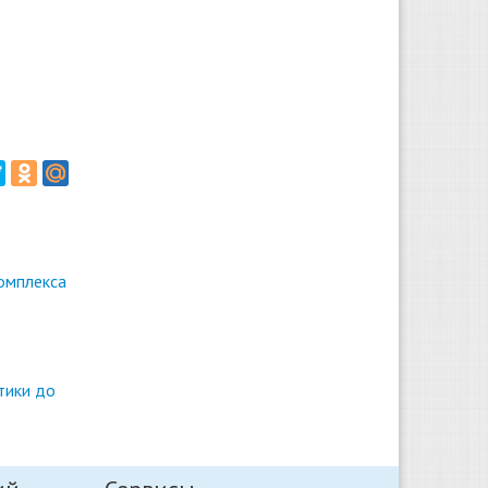
омплекса
тики до