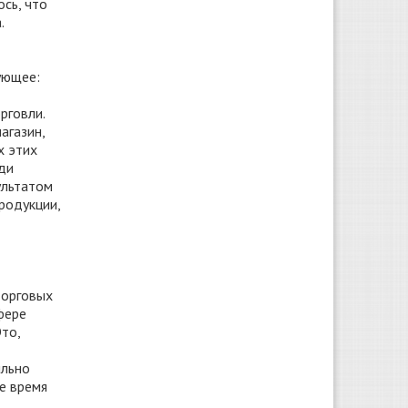
сь, что
.
ующее:
рговли.
агазин,
х этих
ди
ультатом
родукции,
торговых
фере
то,
ильно
е время