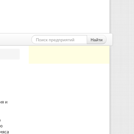
Найти
ия и
в
ую
 мяса