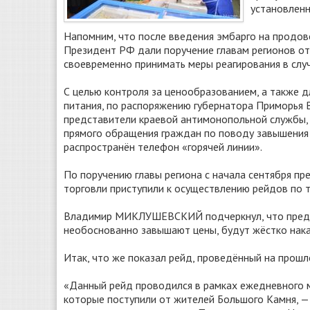
установлен
Напомним, что после введения эмбарго на продов
Президент РФ дали поручение главам регионов от
своевременно принимать меры реагирования в слу
С целью контроля за ценообразованием, а также 
питания, по распоряжению губернатора Приморь
представители краевой антимонопольной службы, 
прямого обращения граждан по поводу завышения
распространён телефон «горячей линии».
По поручению главы региона с начала сентября п
торговли приступили к осуществлению рейдов по 
Владимир МИКЛУШЕВСКИЙ подчеркнул, что предупр
необоснованно завышают цены, будут жёстко нака
Итак, что же показал рейд, проведённый на прош
«Данный рейд проводился в рамках ежедневного мо
которые поступили от жителей Большого Камня, —