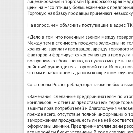
лицензирования и торговли Приморского края На
цены на мясо птицы у большекаменских предприни
Торговую надбавку продавцы применяют невысокую
На вопрос, чем объяснить поступившие в адрес 
«Дело в том, что конечным звеном между товароп
Между тем в стоимость продукта заложены не толь
хранение, зарплату продавцов, аренду торгового м
факторов и формируется конечная цена продукта,
воспринимают болезненно, но нужно смотреть, на 
действий руководителя торговой сети. Иногда по
что мы и наблюдаем в данном конкретном случае»
Со стороны Роспотребнадзора также не было выяв
«Замечания, сделанные предпринимателям по итог
комплексов, — отметил представитель территориа
защиты прав потребителей и благополучия челове
прежде всего, отсутствие полной информации о то
замороженная продукция, есть ли на неё соответс
оформлены ценники. Предпринимателям даны реком
все недочёты будут устранены. В ходе следующег