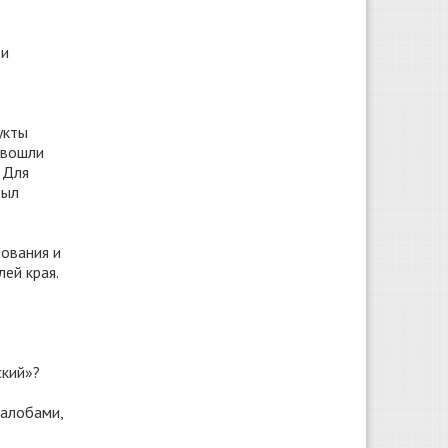
 и
укты
 вошли
 Для
был
ования и
ей края.
ский»?
жалобами,