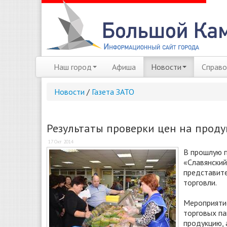
Наш город
Афиша
Новости
Справо
Новости
/
Газета ЗАТО
Результаты проверки цен на прод
17 Окт 2014
В прошлую п
«Славянский
представите
торговли.
Мероприятие
торговых па
продукцию, 