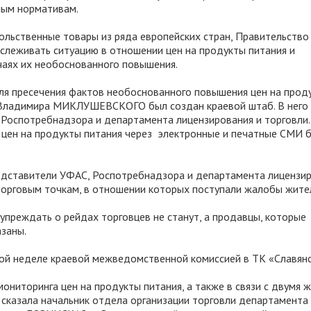
ным нормативам.
ольственные товары из ряда европейских стран, Правительство
слеживать ситуацию в отношении цен на продукты питания и
чаях их необоснованного повышения.
для пресечения фактов необоснованного повышения цен на прод
я Владимира МИКЛУШЕВСКОГО был создан краевой штаб. В него
Роспотребнадзора и департамента лицензирования и торговли.
 цен на продукты питания через электронные и печатные СМИ 
редставители УФАС, Роспотребнадзора и департамента лицензир
торговым точкам, в отношении которых поступали жалобы жител
еждать о рейдах торговцев не станут, а продавцы, которые
заны.
лой неделе краевой межведомственной комиссией в ТК «Славян
ниторинга цен на продукты питания, а также в связи с двумя 
 сказала начальник отдела организации торговли департамента