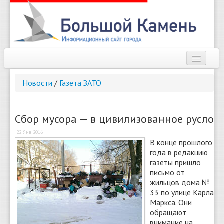
Наш город
Новости
/
Газета ЗАТО
Афиша
Новости
Сбор мусора — в цивилизованное русло
22 Янв 2016
Справочник
В конце прошлого
года в редакцию
Погода
газеты пришло
письмо от
О сайте
жильцов дома №
33 по улице Карла
Найти
Маркса. Они
обращают
внимание на