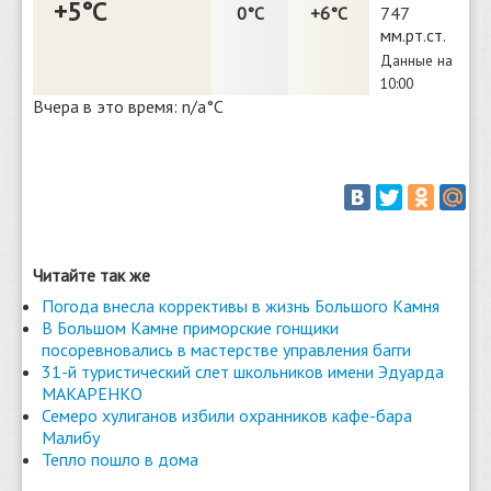
+5°С
0°С
+6°С
747
мм.рт.ст.
Данные на
10:00
Вчера в это время: n/a°С
Читайте так же
Погода внесла коррективы в жизнь Большого Камня
В Большом Камне приморские гонщики
посоревновались в мастерстве управления багги
31-й туристический слет школьников имени Эдуарда
МАКАРЕНКО
Семеро хулиганов избили охранников кафе-бара
Малибу
Тепло пошло в дома