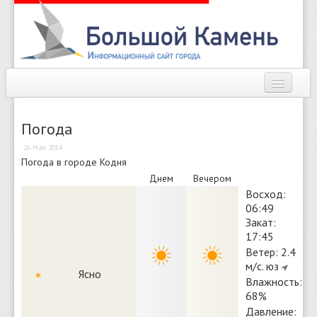
Наш город
Погода
Афиша
26 Мая 2014
Погода в городе Кодня
Новости
Днем
Вечером
Справочник
Восход:
06:49
Погода
Закат:
17:45
О сайте
Ветер: 2.4
м/с. юз
Ясно
Влажность:
Найти
68%
Давление: